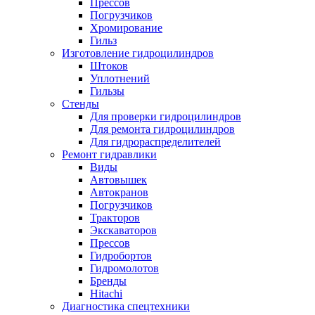
Прессов
Погрузчиков
Хромирование
Гильз
Изготовление гидроцилиндров
Штоков
Уплотнений
Гильзы
Стенды
Для проверки гидроцилиндров
Для ремонта гидроцилиндров
Для гидрораспределителей
Ремонт гидравлики
Виды
Автовышек
Автокранов
Погрузчиков
Тракторов
Экскаваторов
Прессов
Гидробортов
Гидромолотов
Бренды
Hitachi
Диагностика спецтехники