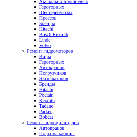
Аксиально-поршневых
Героторных
Шестеренчатых
Прессов
Бренды
Hitachi
Bosch Rexroth
Linde
Volvo
Ремонт гидромоторов
Виды
Героторных
Автокранов
Погрузчиков
Экскаваторов
Бренды
Hitachi
Poclain
Rexroth
Tadano
Parker
Bobcat
Ремонт гидроцилиндров
Автокранов
Подъема кабины