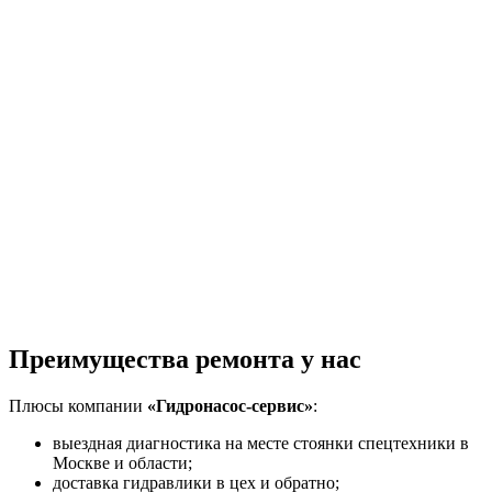
photo1695197182 (1)
photo1695197182 (2)
Преимущества ремонта у нас
Плюсы компании
«Гидронасос-сервис»
:
выездная диагностика на месте стоянки спецтехники в
Москве и области;
доставка гидравлики в цех и обратно;