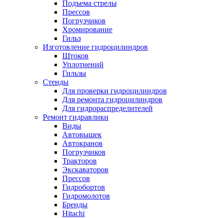
Подъема стрелы
Прессов
Погрузчиков
Хромирование
Гильз
Изготовление гидроцилиндров
Штоков
Уплотнений
Гильзы
Стенды
Для проверки гидроцилиндров
Для ремонта гидроцилиндров
Для гидрораспределителей
Ремонт гидравлики
Виды
Автовышек
Автокранов
Погрузчиков
Тракторов
Экскаваторов
Прессов
Гидробортов
Гидромолотов
Бренды
Hitachi