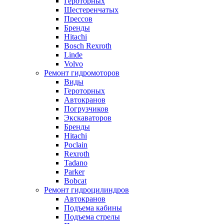
Героторных
Шестеренчатых
Прессов
Бренды
Hitachi
Bosch Rexroth
Linde
Volvo
Ремонт гидромоторов
Виды
Героторных
Автокранов
Погрузчиков
Экскаваторов
Бренды
Hitachi
Poclain
Rexroth
Tadano
Parker
Bobcat
Ремонт гидроцилиндров
Автокранов
Подъема кабины
Подъема стрелы