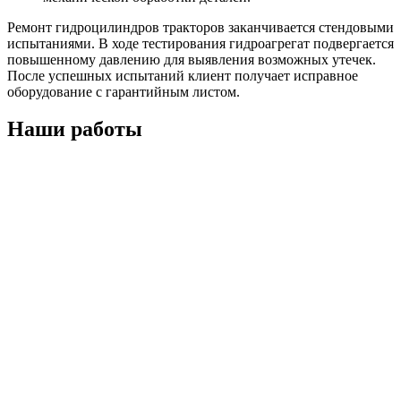
Ремонт гидроцилиндров тракторов заканчивается стендовыми
испытаниями. В ходе тестирования гидроагрегат подвергается
повышенному давлению для выявления возможных утечек.
После успешных испытаний клиент получает исправное
оборудование с гарантийным листом.
Наши работы
photo_5190709247460104346_y (1)
photo1695197182 (3)
photo1695197182 (7)
photo_5190709247460104345_y (1) (1)