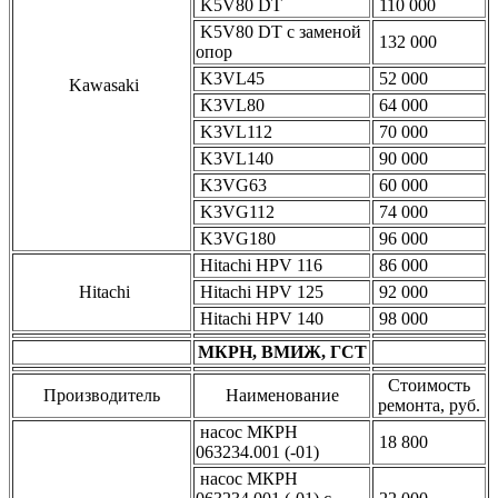
K5V80 DT
110 000
K5V80 DT с заменой
132 000
опор
K3VL45
52 000
Kawasaki
K3VL80
64 000
K3VL112
70 000
K3VL140
90 000
K3VG63
60 000
K3VG112
74 000
K3VG180
96 000
Hitachi HPV 116
86 000
Hitachi
Hitachi HPV 125
92 000
Hitachi HPV 140
98 000
МКРН, ВМИЖ, ГСТ
Стоимость
Производитель
Наименование
ремонта, руб.
насос МКРН
18 800
063234.001 (-01)
насос МКРН