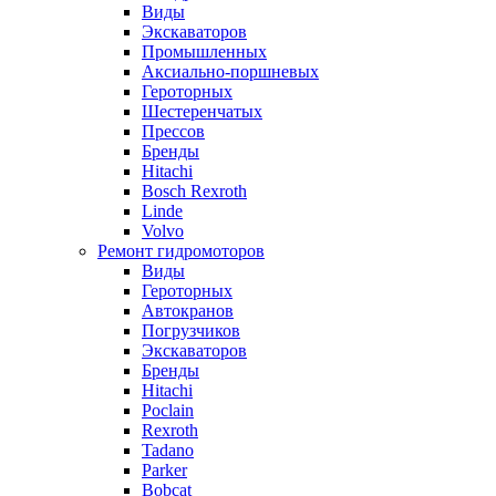
Виды
Экскаваторов
Промышленных
Аксиально-поршневых
Героторных
Шестеренчатых
Прессов
Бренды
Hitachi
Bosch Rexroth
Linde
Volvo
Ремонт гидромоторов
Виды
Героторных
Автокранов
Погрузчиков
Экскаваторов
Бренды
Hitachi
Poclain
Rexroth
Tadano
Parker
Bobcat