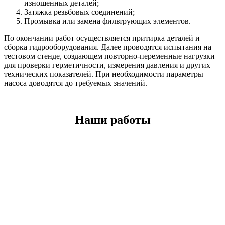
изношенных деталей;
Затяжка резьбовых соединений;
Промывка или замена фильтрующих элементов.
По окончании работ осуществляется притирка деталей и
сборка гидрооборудования. Далее проводятся испытания на
тестовом стенде, создающем повторно-переменные нагрузки
для проверки герметичности, измерения давления и других
технических показателей. При необходимости параметры
насоса доводятся до требуемых значений.
Наши работы
IMG_2821
photo_5458391198692659378_y
IMG_2829-_3_
photo_5458391198692659383_y