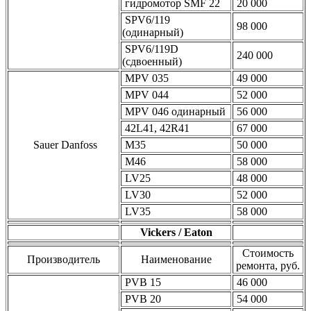
гидромотор SMF 22
20 000
SPV6/119
98 000
(одинарный)
SPV6/119D
240 000
(сдвоенный)
MPV 035
49 000
MPV 044
52 000
MPV 046 одинарный
56 000
42L41, 42R41
67 000
Sauer Danfoss
M35
50 000
M46
58 000
LV25
48 000
LV30
52 000
LV35
58 000
Vickers / Eaton
Стоимость
Производитель
Наименование
ремонта, руб.
PVB 15
46 000
PVB 20
54 000