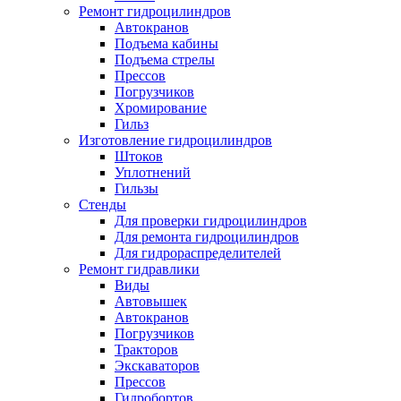
Ремонт гидроцилиндров
Автокранов
Подъема кабины
Подъема стрелы
Прессов
Погрузчиков
Хромирование
Гильз
Изготовление гидроцилиндров
Штоков
Уплотнений
Гильзы
Стенды
Для проверки гидроцилиндров
Для ремонта гидроцилиндров
Для гидрораспределителей
Ремонт гидравлики
Виды
Автовышек
Автокранов
Погрузчиков
Тракторов
Экскаваторов
Прессов
Гидробортов