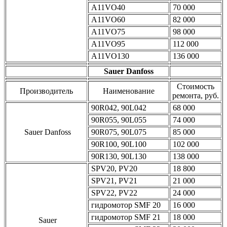
A11VO40
70 000
A11VO60
82 000
A11VO75
98 000
A11VO95
112 000
A11VO130
136 000
Sauer Danfoss
Стоимость
Производитель
Наименование
ремонта, руб.
90R042, 90L042
68 000
90R055, 90L055
74 000
Sauer Danfoss
90R075, 90L075
85 000
90R100, 90L100
102 000
90R130, 90L130
138 000
SPV20, PV20
18 800
SPV21, PV21
21 000
SPV22, PV22
24 000
гидромотор SMF 20
16 000
гидромотор SMF 21
18 000
Sauer