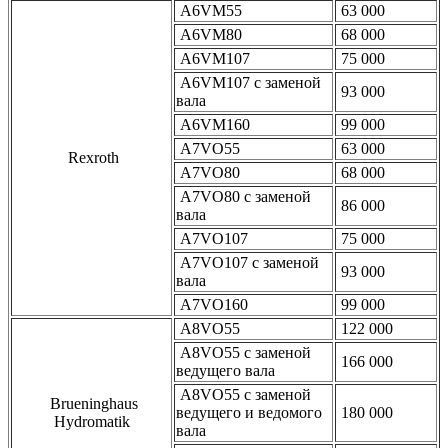
A6VM55
63 000
A6VM80
68 000
A6VM107
75 000
A6VM107 с заменой
93 000
вала
A6VM160
99 000
A7VO55
63 000
Rexroth
A7VO80
68 000
A7VO80 с заменой
86 000
вала
A7VO107
75 000
A7VO107 с заменой
93 000
вала
A7VO160
99 000
A8VO55
122 000
A8VO55 с заменой
166 000
ведущего вала
A8VO55 с заменой
Brueninghaus
ведущего и ведомого
180 000
Hydromatik
вала