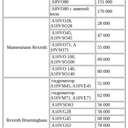
A8VO80
151 000
A8VO80 с заменой
170 000
вала
A10VO28,
28 000
A10VSO28
A10VO45,
47 000
A10VSO45
A10VO71, A
Mannesmann Rexroth
55 000
10VSO71
A10VO 100,
69 000
A10VSO100
A10VO 140,
80 000
A10VSO140
гидромотор
51 000
A10VM45, A10VE45
гидромотор
62 000
A10VM71, A10VE71
A10VSO63
56 000
A10VG28
58 000
A10VG45
68 000
Rexroth Brueninghaus
A10VG63
78 000