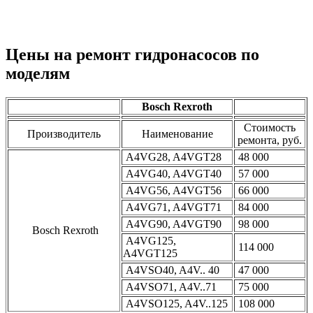
Цены на ремонт гидронасосов по
моделям
Bosch Rexroth
Стоимость
Производитель
Наименование
ремонта, руб.
A4VG28, A4VGT28
48 000
A4VG40, A4VGT40
57 000
A4VG56, A4VGT56
66 000
A4VG71, A4VGT71
84 000
A4VG90, A4VGT90
98 000
Bosch Rexroth
A4VG125,
114 000
A4VGT125
A4VSO40, A4V.. 40
47 000
A4VSO71, A4V..71
75 000
A4VSO125, A4V..125
108 000