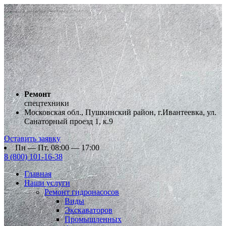
Ремонт
спецтехники
Московская обл., Пушкинский район, г.Ивантеевка, ул.
Санаторный проезд 1, к.9
Оставить заявку
Пн — Пт, 08:00 — 17:00
8 (800) 101-16-38
Главная
Наши услуги
Ремонт гидронасосов
Виды
Экскаваторов
Промышленных