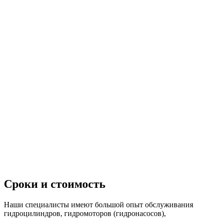
IMG-20180814-WA0022
IMG-20180709-WA0002
IMG-20180725-WA0003
Сроки и стоимость
Наши специалисты имеют большой опыт обслуживания
гидроцилиндров, гидромоторов (гидронасосов),