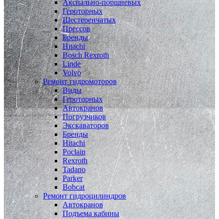
Аксиально-поршневых
Героторных
Шестеренчатых
Прессов
Бренды
Hitachi
Bosch Rexroth
Linde
Volvo
Ремонт гидромоторов
Виды
Героторных
Автокранов
Погрузчиков
Экскаваторов
Бренды
Hitachi
Poclain
Rexroth
Tadano
Parker
Bobcat
Ремонт гидроцилиндров
Автокранов
Подъема кабины