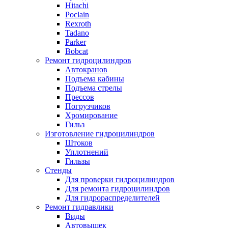
Hitachi
Poclain
Rexroth
Tadano
Parker
Bobcat
Ремонт гидроцилиндров
Автокранов
Подъема кабины
Подъема стрелы
Прессов
Погрузчиков
Хромирование
Гильз
Изготовление гидроцилиндров
Штоков
Уплотнений
Гильзы
Стенды
Для проверки гидроцилиндров
Для ремонта гидроцилиндров
Для гидрораспределителей
Ремонт гидравлики
Виды
Автовышек