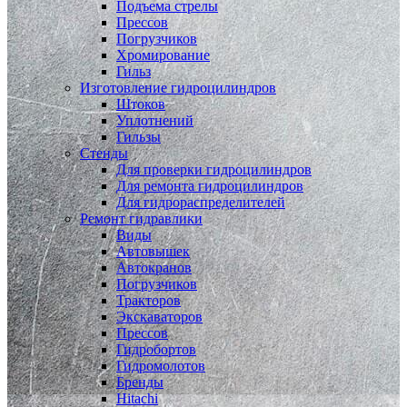
Подъема стрелы
Прессов
Погрузчиков
Хромирование
Гильз
Изготовление гидроцилиндров
Штоков
Уплотнений
Гильзы
Стенды
Для проверки гидроцилиндров
Для ремонта гидроцилиндров
Для гидрораспределителей
Ремонт гидравлики
Виды
Автовышек
Автокранов
Погрузчиков
Тракторов
Экскаваторов
Прессов
Гидробортов
Гидромолотов
Бренды
Hitachi